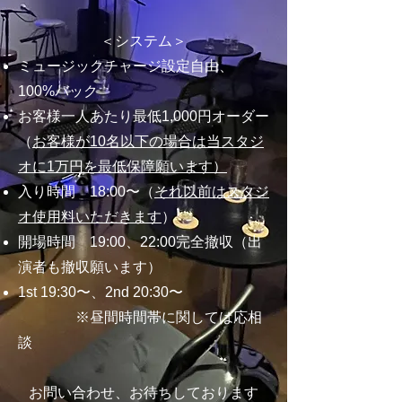
＜システム＞
ミュージックチャージ設定自由、
100%バック
お客様一人あたり最低1,000円オーダー
（
お客様が10名以下の場合は当スタジ
オに
1万円を最低保障願います）
入り時間 18:00〜（
それ以前はスタジ
オ使用料いただきます
）
開場時間 19:00、22:00完全撤収（出
演者も撤収願います）
1st 19:30〜、2nd 20:30〜
​ ※
昼間時間帯に関しては応相
談
​お問い合わせ、お待ちしております